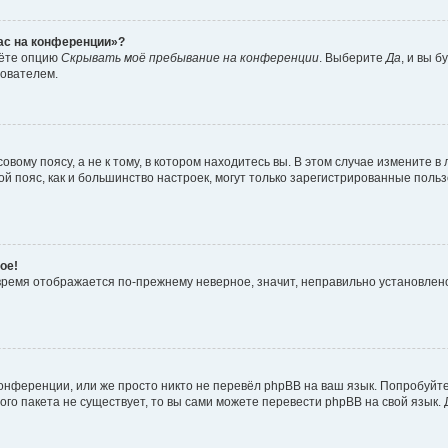
час на конференции»?
дёте опцию
Скрывать моё пребывание на конференции
. Выберите
Да
, и вы 
зователем.
вому поясу, а не к тому, в котором находитесь вы. В этом случае измените в 
овой пояс, как и большинство настроек, могут только зарегистрированные пол
ое!
о время отображается по-прежнему неверное, значит, неправильно установле
онференции, или же просто никто не перевёл phpBB на ваш язык. Попробуйт
вого пакета не существует, то вы сами можете перевести phpBB на свой язы