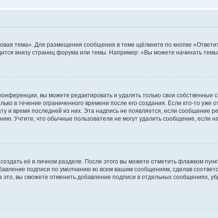
овая тема». Для размещения сообщения в теме щёлкните по кнопке «Ответит
ится внизу страниц форума или темы. Например: «Вы можете начинать темы»
конференции, вы можете редактировать и удалять только свои собственные 
ько в течение ограниченного времени после его создания. Если кто-то уже 
дату и время последней из них. Эта надпись не появляется, если сообщение 
ию. Учтите, что обычные пользователи не могут удалить сообщение, если на 
создать её в личном разделе. После этого вы можете отметить флажком пун
обавление подписи по умолчанию ко всем вашим сообщениям, сделав соотве
а это, вы сможете отменить добавление подписи в отдельных сообщениях, у