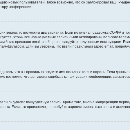
ию новых пользователей. Также возможно, что он заблокировал ваш IP-адре
атору конференции.
они верны, то возможны два варианта. Если включена поддержка COPPA и при 
уется, чтобы все новые учётные записи были активированы пользователями
ам было прислано email-сообщение, следуйте полученным инструкциям. Если
пам-фильтром. Если вы уверены, что ввели правильный адрес email, попробу
едитесь, что вы правильно вводите имя пользователя и пароль. Если данные
Также возможно, что допущена ошибка в конфигурации конференции, свяжитес
вал или удалил вашу учётную запись. Кроме того, многие конференции перио
ных. Если это произошло, попробуйте зарегистрироваться снова и активнее 