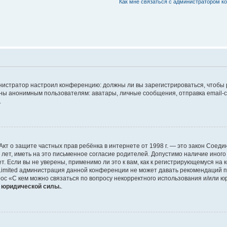
Как мне связаться с администратором 
дминистратор настроил конференцию: должны ли вы зарегистрироваться, чтобы
 анонимным пользователям: аватары, личные сообщения, отправка email-сооб
.
 или Акт о защите частных прав ребёнка в интернете от 1998 г. — это закон Со
т, иметь на это письменное согласие родителей. Допустимо наличие иного
 Если вы не уверены, применимо ли это к вам, как к регистрирующемуся на 
Limited администрация данной конференции не может давать рекомендаций 
ос «С кем можно связаться по вопросу некорректного использования и/или ю
т юридической силы.
.