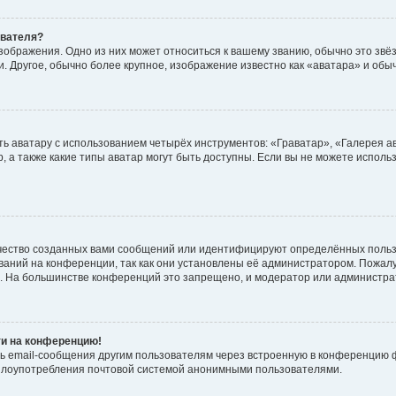
ователя?
зображения. Одно из них может относиться к вашему званию, обычно это звёзд
. Другое, обычно более крупное, изображение известно как «аватара» и обы
ь аватару с использованием четырёх инструментов: «Граватар», «Галерея а
, а также какие типы аватар могут быть доступны. Если вы не можете испол
чество созданных вами сообщений или идентифицируют определённых польз
аний на конференции, так как они установлены её администратором. Пожал
е. На большинстве конференций это запрещено, и модератор или администра
ти на конференцию!
ь email-сообщения другим пользователям через встроенную в конференцию ф
ь злоупотребления почтовой системой анонимными пользователями.