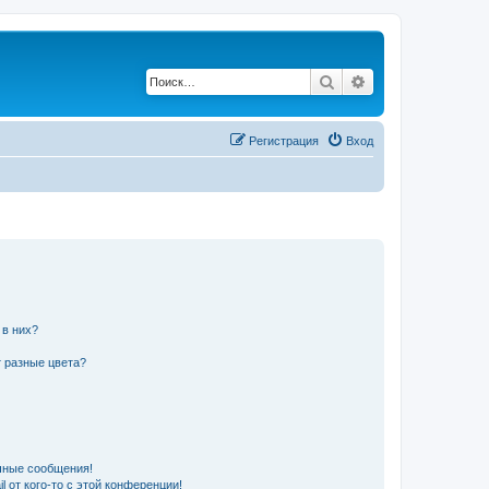
Поиск
Расширенный по
Регистрация
Вход
 в них?
 разные цвета?
чные сообщения!
 от кого-то с этой конференции!