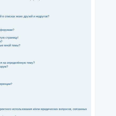
й в списках моих друзей и недругов?
и форумам?
стую страницу!
и?
ные мной темы?
ься на определённую тему?
форум?
ференции?
рректного использования и/или юридических вопросов, связанных