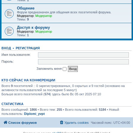
Темы:
1
Общение
Форум предназначен для общения всех посетителей форума.
Модератор:
Модератор
Темы:
9
Доступ к форуму
Модератор:
Модератор
Темы:
1
ВХОД
•
РЕГИСТРАЦИЯ
Имя пользователя:
Пароль:
Запомнить меня
КТО СЕЙЧАС НА КОНФЕРЕНЦИИ
Всего
9
посетителей :: 0 зарегистрированных, 0 скрытых и 9 гостей (основано на
активности пользователей за последние 5 минут)
Больше всего посетителей (
574
) здесь было Вс 05 окт 2025 07:10
СТАТИСТИКА
Всего сообщений:
1866
• Всего тем:
255
• Всего пользователей:
5184
• Новый
пользователь:
Diplomi_yvpt
Список форумов
Удалить cookies
Часовой пояс:
UTC+04:00