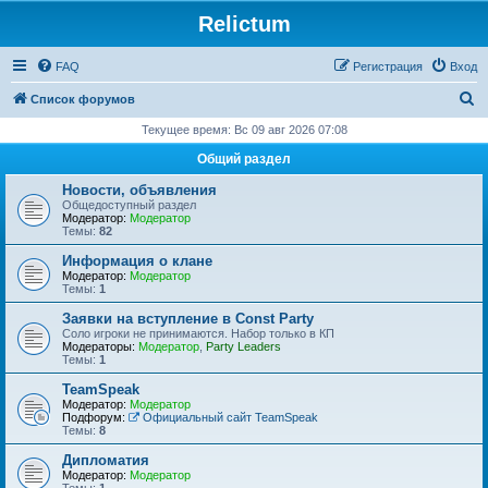
Relictum
FAQ
Регистрация
Вход
П
Список форумов
о
Текущее время: Вс 09 авг 2026 07:08
и
Общий раздел
с
Новости, объявления
к
Общедоступный раздел
Модератор:
Модератор
Темы:
82
Информация о клане
Модератор:
Модератор
Темы:
1
Заявки на вступление в Const Party
Соло игроки не принимаются. Набор только в КП
Модераторы:
Модератор
,
Party Leaders
Темы:
1
TeamSpeak
Модератор:
Модератор
Подфорум:
Официальный сайт TeamSpeak
Темы:
8
Дипломатия
Модератор:
Модератор