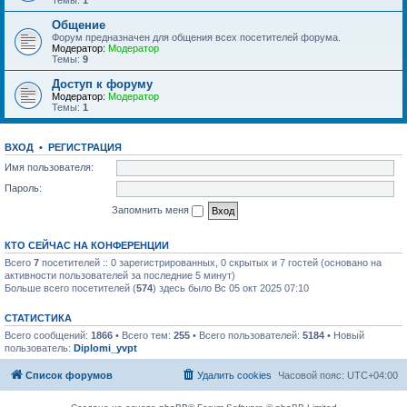
Темы:
1
Общение
Форум предназначен для общения всех посетителей форума.
Модератор:
Модератор
Темы:
9
Доступ к форуму
Модератор:
Модератор
Темы:
1
ВХОД
•
РЕГИСТРАЦИЯ
Имя пользователя:
Пароль:
Запомнить меня
КТО СЕЙЧАС НА КОНФЕРЕНЦИИ
Всего
7
посетителей :: 0 зарегистрированных, 0 скрытых и 7 гостей (основано на
активности пользователей за последние 5 минут)
Больше всего посетителей (
574
) здесь было Вс 05 окт 2025 07:10
СТАТИСТИКА
Всего сообщений:
1866
• Всего тем:
255
• Всего пользователей:
5184
• Новый
пользователь:
Diplomi_yvpt
Список форумов
Удалить cookies
Часовой пояс:
UTC+04:00