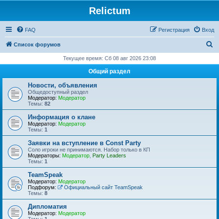
Relictum
FAQ
Регистрация
Вход
П
Список форумов
о
Текущее время: Сб 08 авг 2026 23:08
и
Общий раздел
с
Новости, объявления
к
Общедоступный раздел
Модератор:
Модератор
Темы:
82
Информация о клане
Модератор:
Модератор
Темы:
1
Заявки на вступление в Const Party
Соло игроки не принимаются. Набор только в КП
Модераторы:
Модератор
,
Party Leaders
Темы:
1
TeamSpeak
Модератор:
Модератор
Подфорум:
Официальный сайт TeamSpeak
Темы:
8
Дипломатия
Модератор:
Модератор