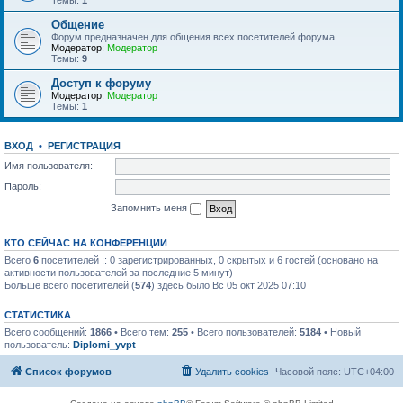
Темы:
1
Общение
Форум предназначен для общения всех посетителей форума.
Модератор:
Модератор
Темы:
9
Доступ к форуму
Модератор:
Модератор
Темы:
1
ВХОД
•
РЕГИСТРАЦИЯ
Имя пользователя:
Пароль:
Запомнить меня
КТО СЕЙЧАС НА КОНФЕРЕНЦИИ
Всего
6
посетителей :: 0 зарегистрированных, 0 скрытых и 6 гостей (основано на
активности пользователей за последние 5 минут)
Больше всего посетителей (
574
) здесь было Вс 05 окт 2025 07:10
СТАТИСТИКА
Всего сообщений:
1866
• Всего тем:
255
• Всего пользователей:
5184
• Новый
пользователь:
Diplomi_yvpt
Список форумов
Удалить cookies
Часовой пояс:
UTC+04:00