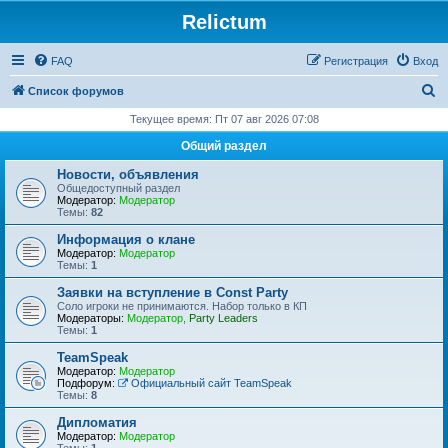
Relictum
FAQ
Регистрация
Вход
П
Список форумов
о
Текущее время: Пт 07 авг 2026 07:08
и
Общий раздел
с
Новости, объявления
к
Общедоступный раздел
Модератор:
Модератор
Темы:
82
Информация о клане
Модератор:
Модератор
Темы:
1
Заявки на вступление в Const Party
Соло игроки не принимаются. Набор только в КП
Модераторы:
Модератор
,
Party Leaders
Темы:
1
TeamSpeak
Модератор:
Модератор
Подфорум:
Официальный сайт TeamSpeak
Темы:
8
Дипломатия
Модератор:
Модератор