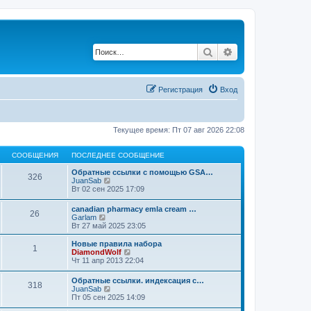
Поиск
Расширенный по
Регистрация
Вход
Текущее время: Пт 07 авг 2026 22:08
СООБЩЕНИЯ
ПОСЛЕДНЕЕ СООБЩЕНИЕ
Обратные ссылки с помощью GSA…
326
П
JuanSab
е
Вт 02 сен 2025 17:09
р
е
canadian pharmacy emla cream …
26
й
П
Garlam
т
е
Вт 27 май 2025 23:05
и
р
к
е
Новые правила набора
п
1
й
П
DiamondWolf
о
т
е
Чт 11 апр 2013 22:04
с
и
р
л
к
е
е
Обратные ссылки. индексация с…
п
318
й
д
П
JuanSab
о
т
н
е
Пт 05 сен 2025 14:09
с
и
е
р
л
к