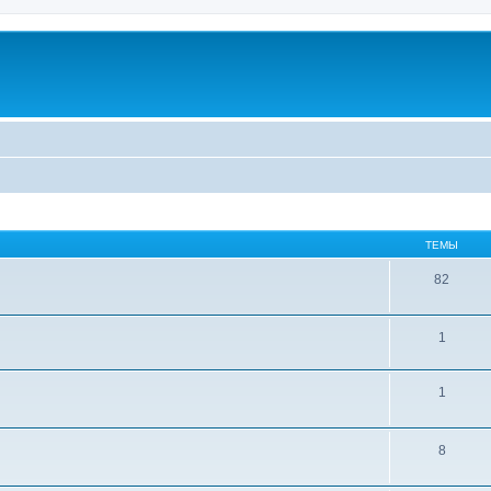
ТЕМЫ
82
1
1
8