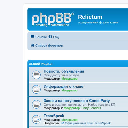
Relictum
официальный форум клана
Ссылки
FAQ
Список форумов
ОБЩИЙ РАЗДЕЛ
Новости, объявления
Общедоступный раздел
Модератор:
Модератор
Информация о клане
Модератор:
Модератор
Заявки на вступление в Const Party
Соло игроки не принимаются. Набор только в КП
Модераторы:
Модератор
,
Party Leaders
TeamSpeak
Модератор:
Модератор
Подфорум:
Официальный сайт TeamSpeak