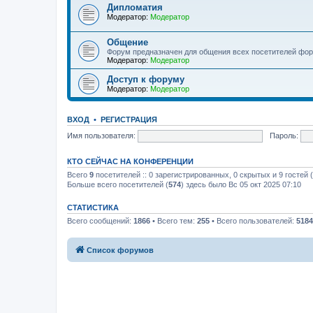
Дипломатия
Модератор:
Модератор
Общение
Форум предназначен для общения всех посетителей фор
Модератор:
Модератор
Доступ к форуму
Модератор:
Модератор
ВХОД
•
РЕГИСТРАЦИЯ
Имя пользователя:
Пароль:
КТО СЕЙЧАС НА КОНФЕРЕНЦИИ
Всего
9
посетителей :: 0 зарегистрированных, 0 скрытых и 9 гостей
Больше всего посетителей (
574
) здесь было Вс 05 окт 2025 07:10
СТАТИСТИКА
Всего сообщений:
1866
• Всего тем:
255
• Всего пользователей:
5184
Список форумов