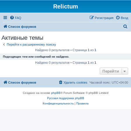
Relictum
FAQ
Регистрация
Вход
П
Список форумов
о
Активные темы
и
Перейти к расширенному поиску
с
Найдено 0 результатов • Страница
1
из
1
к
Подходящих тем или сообщений не найдено.
Найдено 0 результатов • Страница
1
из
1
Перейти
Список форумов
Удалить cookies
Часовой пояс:
UTC+04:00
Создано на основе
phpBB
® Forum Software © phpBB Limited
Русская поддержка phpBB
Конфиденциальность
|
Правила