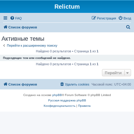
Relictum
FAQ
Регистрация
Вход
П
Список форумов
о
Активные темы
и
Перейти к расширенному поиску
с
Найдено 0 результатов • Страница
1
из
1
к
Подходящих тем или сообщений не найдено.
Найдено 0 результатов • Страница
1
из
1
Перейти
Список форумов
Удалить cookies
Часовой пояс:
UTC+04:00
Создано на основе
phpBB
® Forum Software © phpBB Limited
Русская поддержка phpBB
Конфиденциальность
|
Правила