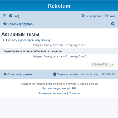
Relictum
FAQ
Регистрация
Вход
П
Список форумов
о
Активные темы
и
Перейти к расширенному поиску
с
Найдено 0 результатов • Страница
1
из
1
к
Подходящих тем или сообщений не найдено.
Найдено 0 результатов • Страница
1
из
1
Перейти
Список форумов
Удалить cookies
Часовой пояс:
UTC+04:00
Создано на основе
phpBB
® Forum Software © phpBB Limited
Русская поддержка phpBB
Конфиденциальность
|
Правила