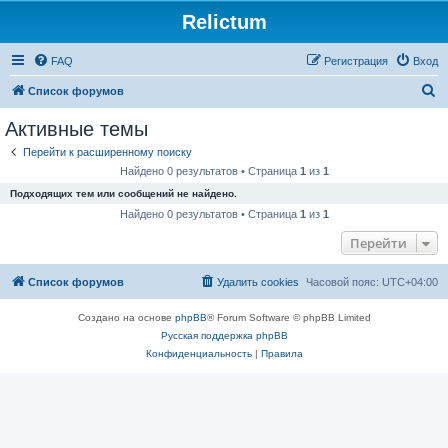
Relictum
FAQ
Регистрация
Вход
П
Список форумов
о
Активные темы
и
Перейти к расширенному поиску
с
Найдено 0 результатов • Страница
1
из
1
к
Подходящих тем или сообщений не найдено.
Найдено 0 результатов • Страница
1
из
1
Перейти
Список форумов
Удалить cookies
Часовой пояс:
UTC+04:00
Создано на основе
phpBB
® Forum Software © phpBB Limited
Русская поддержка phpBB
Конфиденциальность
|
Правила