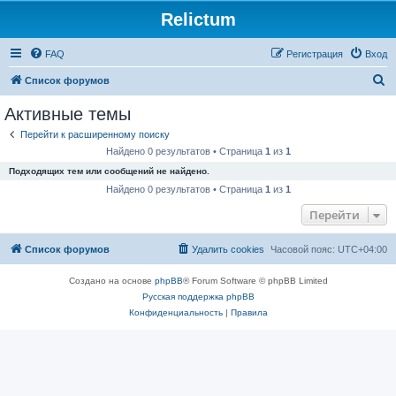
Relictum
FAQ
Регистрация
Вход
П
Список форумов
о
Активные темы
и
Перейти к расширенному поиску
с
Найдено 0 результатов • Страница
1
из
1
к
Подходящих тем или сообщений не найдено.
Найдено 0 результатов • Страница
1
из
1
Перейти
Список форумов
Удалить cookies
Часовой пояс:
UTC+04:00
Создано на основе
phpBB
® Forum Software © phpBB Limited
Русская поддержка phpBB
Конфиденциальность
|
Правила