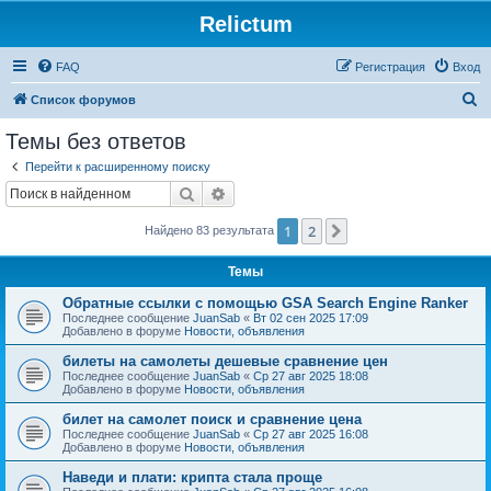
Relictum
FAQ
Регистрация
Вход
П
Список форумов
о
Темы без ответов
и
Перейти к расширенному поиску
с
Поиск
Расширенный поиск
к
1
2
След.
Найдено 83 результата
Темы
Обратные ссылки с помощью GSA Search Engine Ranker
Последнее сообщение
JuanSab
«
Вт 02 сен 2025 17:09
Добавлено в форуме
Новости, объявления
билеты на самолеты дешевые сравнение цен
Последнее сообщение
JuanSab
«
Ср 27 авг 2025 18:08
Добавлено в форуме
Новости, объявления
билет на самолет поиск и сравнение цена
Последнее сообщение
JuanSab
«
Ср 27 авг 2025 16:08
Добавлено в форуме
Новости, объявления
Наведи и плати: крипта стала проще