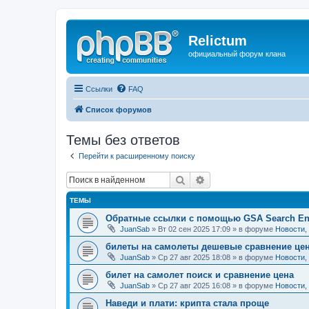
Relictum
официальный форум клана
Ссылки
FAQ
Список форумов
Темы без ответов
Перейти к расширенному поиску
Поиск
Расширенный поиск
ТЕМЫ
Обратные ссылки с помощью GSA Search En
JuanSab
» Вт 02 сен 2025 17:09 » в форуме
Новости,
билеты на самолеты дешевые сравнение це
JuanSab
» Ср 27 авг 2025 18:08 » в форуме
Новости,
билет на самолет поиск и сравнение цена
JuanSab
» Ср 27 авг 2025 16:08 » в форуме
Новости,
Наведи и плати: крипта стала проще