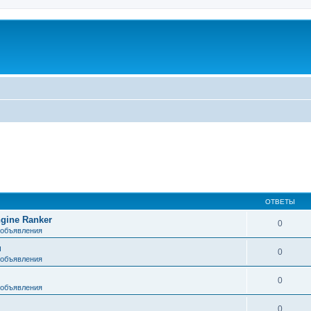
ОТВЕТЫ
gine Ranker
0
 объявления
н
0
 объявления
0
 объявления
0