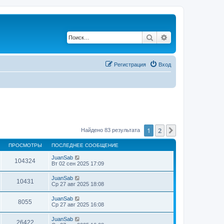
Поиск
Расширенный по
Регистрация
Вход
1
2
След.
Найдено 83 результата
ПРОСМОТРЫ
ПОСЛЕДНЕЕ СООБЩЕНИЕ
JuanSab
104324
Вт 02 сен 2025 17:09
JuanSab
10431
Ср 27 авг 2025 18:08
JuanSab
8055
Ср 27 авг 2025 16:08
JuanSab
26422