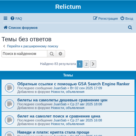
Relictum
FAQ
Регистрация
Вход
П
Список форумов
о
Темы без ответов
и
Перейти к расширенному поиску
с
Поиск
Расширенный поиск
к
1
2
След.
Найдено 83 результата
Темы
Обратные ссылки с помощью GSA Search Engine Ranker
Последнее сообщение
JuanSab
«
Вт 02 сен 2025 17:09
Добавлено в форуме
Новости, объявления
билеты на самолеты дешевые сравнение цен
Последнее сообщение
JuanSab
«
Ср 27 авг 2025 18:08
Добавлено в форуме
Новости, объявления
билет на самолет поиск и сравнение цена
Последнее сообщение
JuanSab
«
Ср 27 авг 2025 16:08
Добавлено в форуме
Новости, объявления
Наведи и плати: крипта стала проще