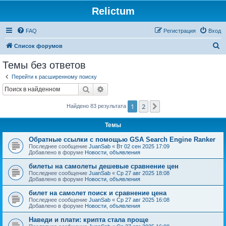
Relictum
FAQ
Регистрация
Вход
П
Список форумов
о
Темы без ответов
и
Перейти к расширенному поиску
с
Поиск
Расширенный поиск
к
1
2
След.
Найдено 83 результата
Темы
Обратные ссылки с помощью GSA Search Engine Ranker
Последнее сообщение
JuanSab
«
Вт 02 сен 2025 17:09
Добавлено в форуме
Новости, объявления
билеты на самолеты дешевые сравнение цен
Последнее сообщение
JuanSab
«
Ср 27 авг 2025 18:08
Добавлено в форуме
Новости, объявления
билет на самолет поиск и сравнение цена
Последнее сообщение
JuanSab
«
Ср 27 авг 2025 16:08
Добавлено в форуме
Новости, объявления
Наведи и плати: крипта стала проще