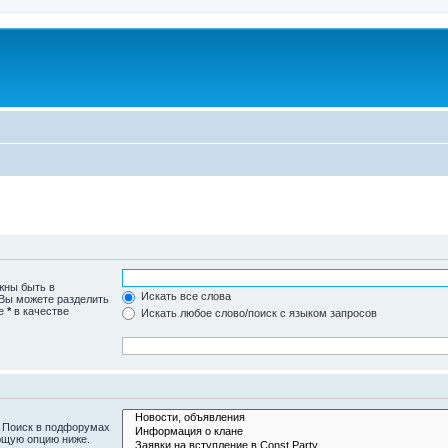
жны быть в
Искать все слова
 Вы можете разделить
те
*
в качестве
Искать любое слово/поиск с языком запросов
. Поиск в подфорумах
ющую опцию ниже.