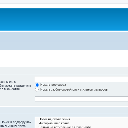
жны быть в
Искать все слова
 Вы можете разделить
те
*
в качестве
Искать любое слово/поиск с языком запросов
. Поиск в подфорумах
ющую опцию ниже.