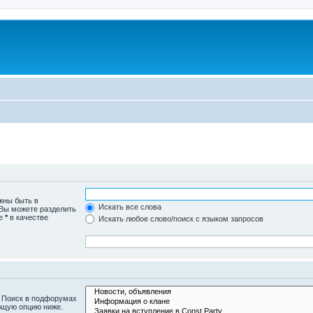
жны быть в
Искать все слова
 Вы можете разделить
те
*
в качестве
Искать любое слово/поиск с языком запросов
. Поиск в подфорумах
ющую опцию ниже.