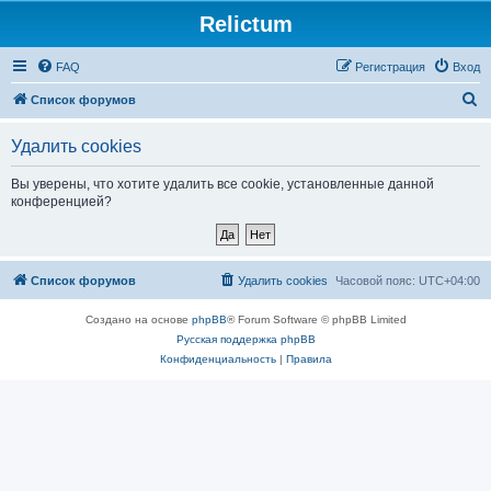
Relictum
FAQ
Регистрация
Вход
П
Список форумов
о
Удалить cookies
и
с
Вы уверены, что хотите удалить все cookie, установленные данной
конференцией?
к
Список форумов
Удалить cookies
Часовой пояс:
UTC+04:00
Создано на основе
phpBB
® Forum Software © phpBB Limited
Русская поддержка phpBB
Конфиденциальность
|
Правила