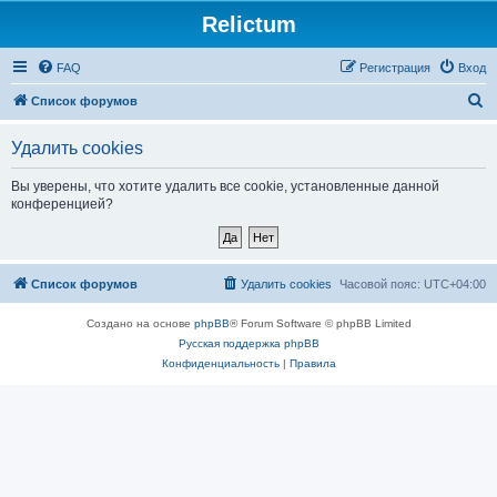
Relictum
FAQ
Регистрация
Вход
П
Список форумов
о
Удалить cookies
и
с
Вы уверены, что хотите удалить все cookie, установленные данной
конференцией?
к
Список форумов
Удалить cookies
Часовой пояс:
UTC+04:00
Создано на основе
phpBB
® Forum Software © phpBB Limited
Русская поддержка phpBB
Конфиденциальность
|
Правила