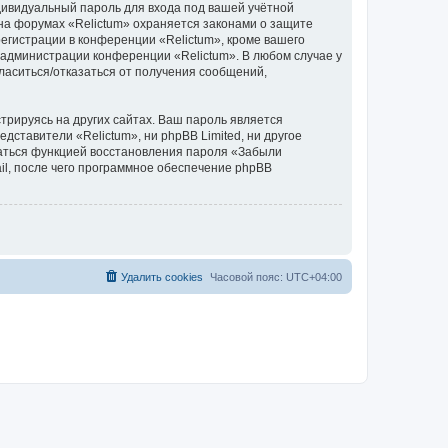
дивидуальный пароль для входа под вашей учётной
на форумах «Relictum» охраняется законами о защите
гистрации в конференции «Relictum», кроме вашего
е администрации конференции «Relictum». В любом случае у
гласиться/отказаться от получения сообщений,
рируясь на других сайтах. Ваш пароль является
едставители «Relictum», ни phpBB Limited, ни другое
оваться функцией восстановления пароля «Забыли
l, после чего программное обеспечение phpBB
Удалить cookies
Часовой пояс:
UTC+04:00