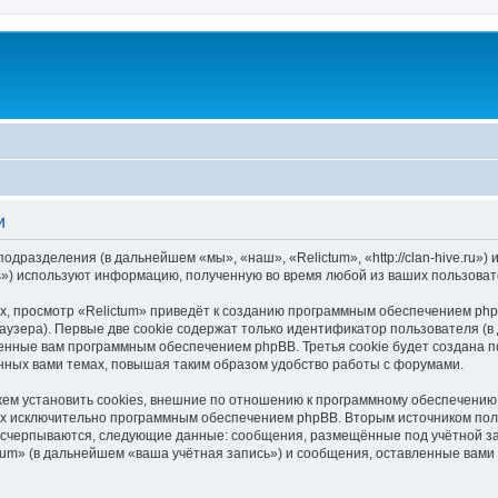
и
подразделения (в дальнейшем «мы», «наш», «Relictum», «http://clan-hive.ru
s») используют информацию, полученную во время любой из ваших пользоват
, просмотр «Relictum» приведёт к созданию программным обеспечением php
узера). Первые две cookie содержат только идентификатор пользователя (в
военные вам программным обеспечением phpBB. Третья cookie будет создана 
нных вами темах, повышая таким образом удобство работы с форумами.
ем установить cookies, внешние по отношению к программному обеспечению p
ных исключительно программным обеспечением phpBB. Вторым источником по
 исчерпываются, следующие данные: сообщения, размещённые под учётной з
tum» (в дальнейшем «ваша учётная запись») и сообщения, оставленные вами