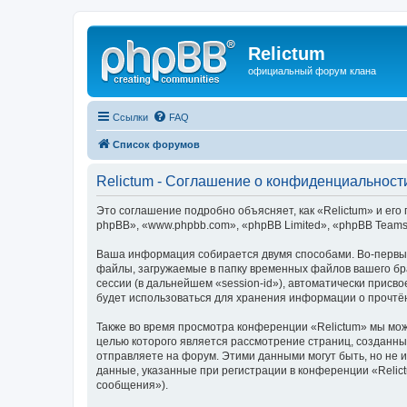
Relictum
официальный форум клана
Ссылки
FAQ
Список форумов
Relictum - Соглашение о конфиденциальност
Это соглашение подробно объясняет, как «Relictum» и его 
phpBB», «www.phpbb.com», «phpBB Limited», «phpBB Team
Ваша информация собирается двумя способами. Во-первых
файлы, загружаемые в папку временных файлов вашего бра
сессии (в дальнейшем «session-id»), автоматически прис
будет использоваться для хранения информации о прочтё
Также во время просмотра конференции «Relictum» мы мож
целью которого является рассмотрение страниц, создан
отправляете на форум. Этими данными могут быть, но не
данные, указанные при регистрации в конференции «Relic
сообщения»).