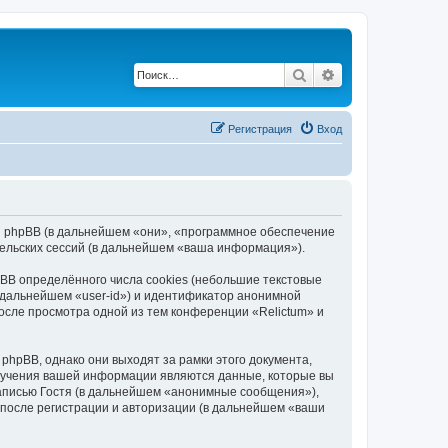
Поиск
Расширенный по
Регистрация
Вход
») и phpBB (в дальнейшем «они», «программное обеспечение
ельских сессий (в дальнейшем «ваша информация»).
BB определённого числа cookies (небольшие текстовые
 дальнейшем «user-id») и идентификатор анонимной
после просмотра одной из тем конференции «Relictum» и
hpBB, однако они выходят за рамки этого документа,
лучения вашей информации являются данные, которые вы
аписью Гостя (в дальнейшем «анонимные сообщения»),
 после регистрации и авторизации (в дальнейшем «ваши