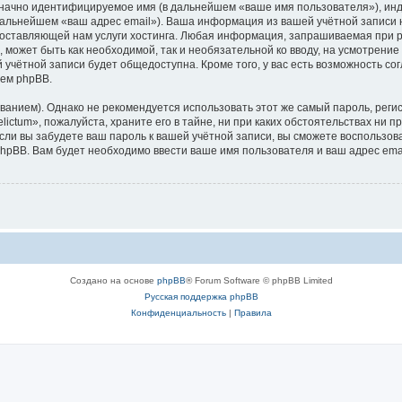
означно идентифицируемое имя (в дальнейшем «ваше имя пользователя»), ин
 дальнейшем «ваш адрес email»). Ваша информация из вашей учётной записи 
ставляющей нам услуги хостинга. Любая информация, запрашиваемая при ре
, может быть как необходимой, так и необязательной ко вводу, на усмотрени
 учётной записи будет общедоступна. Кроме того, у вас есть возможность со
ем phpBB.
ием). Однако не рекомендуется использовать этот же самый пароль, регист
ctum», пожалуйста, храните его в тайне, ни при каких обстоятельствах ни пр
 если вы забудете ваш пароль к вашей учётной записи, вы сможете воспольз
pBB. Вам будет необходимо ввести ваше имя пользователя и ваш адрес emai
Создано на основе
phpBB
® Forum Software © phpBB Limited
Русская поддержка phpBB
Конфиденциальность
|
Правила