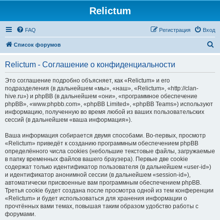
Relictum
FAQ
Регистрация
Вход
П
Список форумов
о
Relictum - Соглашение о конфиденциальности
и
с
Это соглашение подробно объясняет, как «Relictum» и его
подразделения (в дальнейшем «мы», «наш», «Relictum», «http://clan-
к
hive.ru») и phpBB (в дальнейшем «они», «программное обеспечение
phpBB», «www.phpbb.com», «phpBB Limited», «phpBB Teams») используют
информацию, полученную во время любой из ваших пользовательских
сессий (в дальнейшем «ваша информация»).
Ваша информация собирается двумя способами. Во-первых, просмотр
«Relictum» приведёт к созданию программным обеспечением phpBB
определённого числа cookies (небольшие текстовые файлы, загружаемые
в папку временных файлов вашего браузера). Первые две cookie
содержат только идентификатор пользователя (в дальнейшем «user-id»)
и идентификатор анонимной сессии (в дальнейшем «session-id»),
автоматически присвоенные вам программным обеспечением phpBB.
Третья cookie будет создана после просмотра одной из тем конференции
«Relictum» и будет использоваться для хранения информации о
прочтённых вами темах, повышая таким образом удобство работы с
форумами.