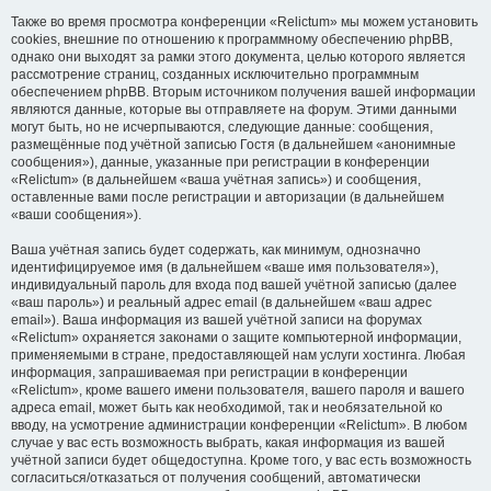
Также во время просмотра конференции «Relictum» мы можем установить
cookies, внешние по отношению к программному обеспечению phpBB,
однако они выходят за рамки этого документа, целью которого является
рассмотрение страниц, созданных исключительно программным
обеспечением phpBB. Вторым источником получения вашей информации
являются данные, которые вы отправляете на форум. Этими данными
могут быть, но не исчерпываются, следующие данные: сообщения,
размещённые под учётной записью Гостя (в дальнейшем «анонимные
сообщения»), данные, указанные при регистрации в конференции
«Relictum» (в дальнейшем «ваша учётная запись») и сообщения,
оставленные вами после регистрации и авторизации (в дальнейшем
«ваши сообщения»).
Ваша учётная запись будет содержать, как минимум, однозначно
идентифицируемое имя (в дальнейшем «ваше имя пользователя»),
индивидуальный пароль для входа под вашей учётной записью (далее
«ваш пароль») и реальный адрес email (в дальнейшем «ваш адрес
email»). Ваша информация из вашей учётной записи на форумах
«Relictum» охраняется законами о защите компьютерной информации,
применяемыми в стране, предоставляющей нам услуги хостинга. Любая
информация, запрашиваемая при регистрации в конференции
«Relictum», кроме вашего имени пользователя, вашего пароля и вашего
адреса email, может быть как необходимой, так и необязательной ко
вводу, на усмотрение администрации конференции «Relictum». В любом
случае у вас есть возможность выбрать, какая информация из вашей
учётной записи будет общедоступна. Кроме того, у вас есть возможность
согласиться/отказаться от получения сообщений, автоматически