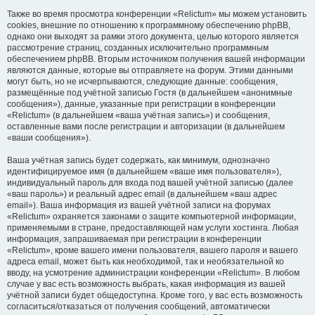
Также во время просмотра конференции «Relictum» мы можем установить
cookies, внешние по отношению к программному обеспечению phpBB,
однако они выходят за рамки этого документа, целью которого является
рассмотрение страниц, созданных исключительно программным
обеспечением phpBB. Вторым источником получения вашей информации
являются данные, которые вы отправляете на форум. Этими данными
могут быть, но не исчерпываются, следующие данные: сообщения,
размещённые под учётной записью Гостя (в дальнейшем «анонимные
сообщения»), данные, указанные при регистрации в конференции
«Relictum» (в дальнейшем «ваша учётная запись») и сообщения,
оставленные вами после регистрации и авторизации (в дальнейшем
«ваши сообщения»).
Ваша учётная запись будет содержать, как минимум, однозначно
идентифицируемое имя (в дальнейшем «ваше имя пользователя»),
индивидуальный пароль для входа под вашей учётной записью (далее
«ваш пароль») и реальный адрес email (в дальнейшем «ваш адрес
email»). Ваша информация из вашей учётной записи на форумах
«Relictum» охраняется законами о защите компьютерной информации,
применяемыми в стране, предоставляющей нам услуги хостинга. Любая
информация, запрашиваемая при регистрации в конференции
«Relictum», кроме вашего имени пользователя, вашего пароля и вашего
адреса email, может быть как необходимой, так и необязательной ко
вводу, на усмотрение администрации конференции «Relictum». В любом
случае у вас есть возможность выбрать, какая информация из вашей
учётной записи будет общедоступна. Кроме того, у вас есть возможность
согласиться/отказаться от получения сообщений, автоматически