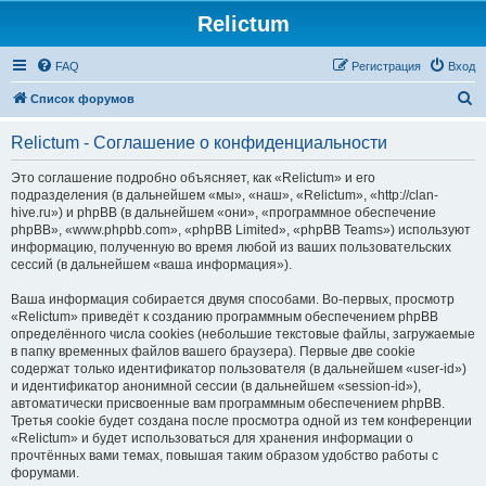
Relictum
FAQ
Регистрация
Вход
П
Список форумов
о
Relictum - Соглашение о конфиденциальности
и
с
Это соглашение подробно объясняет, как «Relictum» и его
подразделения (в дальнейшем «мы», «наш», «Relictum», «http://clan-
к
hive.ru») и phpBB (в дальнейшем «они», «программное обеспечение
phpBB», «www.phpbb.com», «phpBB Limited», «phpBB Teams») используют
информацию, полученную во время любой из ваших пользовательских
сессий (в дальнейшем «ваша информация»).
Ваша информация собирается двумя способами. Во-первых, просмотр
«Relictum» приведёт к созданию программным обеспечением phpBB
определённого числа cookies (небольшие текстовые файлы, загружаемые
в папку временных файлов вашего браузера). Первые две cookie
содержат только идентификатор пользователя (в дальнейшем «user-id»)
и идентификатор анонимной сессии (в дальнейшем «session-id»),
автоматически присвоенные вам программным обеспечением phpBB.
Третья cookie будет создана после просмотра одной из тем конференции
«Relictum» и будет использоваться для хранения информации о
прочтённых вами темах, повышая таким образом удобство работы с
форумами.