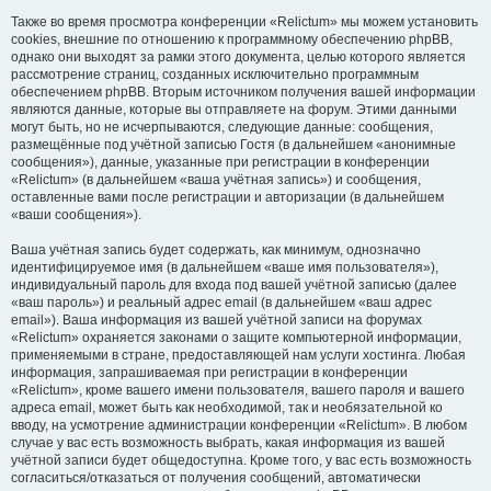
Также во время просмотра конференции «Relictum» мы можем установить
cookies, внешние по отношению к программному обеспечению phpBB,
однако они выходят за рамки этого документа, целью которого является
рассмотрение страниц, созданных исключительно программным
обеспечением phpBB. Вторым источником получения вашей информации
являются данные, которые вы отправляете на форум. Этими данными
могут быть, но не исчерпываются, следующие данные: сообщения,
размещённые под учётной записью Гостя (в дальнейшем «анонимные
сообщения»), данные, указанные при регистрации в конференции
«Relictum» (в дальнейшем «ваша учётная запись») и сообщения,
оставленные вами после регистрации и авторизации (в дальнейшем
«ваши сообщения»).
Ваша учётная запись будет содержать, как минимум, однозначно
идентифицируемое имя (в дальнейшем «ваше имя пользователя»),
индивидуальный пароль для входа под вашей учётной записью (далее
«ваш пароль») и реальный адрес email (в дальнейшем «ваш адрес
email»). Ваша информация из вашей учётной записи на форумах
«Relictum» охраняется законами о защите компьютерной информации,
применяемыми в стране, предоставляющей нам услуги хостинга. Любая
информация, запрашиваемая при регистрации в конференции
«Relictum», кроме вашего имени пользователя, вашего пароля и вашего
адреса email, может быть как необходимой, так и необязательной ко
вводу, на усмотрение администрации конференции «Relictum». В любом
случае у вас есть возможность выбрать, какая информация из вашей
учётной записи будет общедоступна. Кроме того, у вас есть возможность
согласиться/отказаться от получения сообщений, автоматически