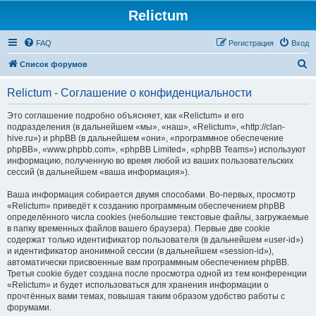
Relictum
FAQ
Регистрация
Вход
П
Список форумов
о
Relictum - Соглашение о конфиденциальности
и
с
Это соглашение подробно объясняет, как «Relictum» и его
подразделения (в дальнейшем «мы», «наш», «Relictum», «http://clan-
к
hive.ru») и phpBB (в дальнейшем «они», «программное обеспечение
phpBB», «www.phpbb.com», «phpBB Limited», «phpBB Teams») используют
информацию, полученную во время любой из ваших пользовательских
сессий (в дальнейшем «ваша информация»).
Ваша информация собирается двумя способами. Во-первых, просмотр
«Relictum» приведёт к созданию программным обеспечением phpBB
определённого числа cookies (небольшие текстовые файлы, загружаемые
в папку временных файлов вашего браузера). Первые две cookie
содержат только идентификатор пользователя (в дальнейшем «user-id»)
и идентификатор анонимной сессии (в дальнейшем «session-id»),
автоматически присвоенные вам программным обеспечением phpBB.
Третья cookie будет создана после просмотра одной из тем конференции
«Relictum» и будет использоваться для хранения информации о
прочтённых вами темах, повышая таким образом удобство работы с
форумами.