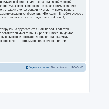
дивидуальный пароль для входа под вашей учётной
на форумах «Relictum» охраняется законами о защите
гистрации в конференции «Relictum», кроме вашего
е администрации конференции «Relictum». В любом случае у
гласиться/отказаться от получения сообщений,
рируясь на других сайтах. Ваш пароль является
едставители «Relictum», ни phpBB Limited, ни другое
оваться функцией восстановления пароля «Забыли
l, после чего программное обеспечение phpBB
Удалить cookies
Часовой пояс:
UTC+04:00