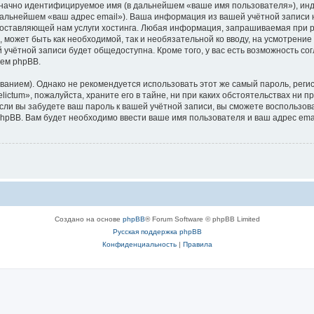
означно идентифицируемое имя (в дальнейшем «ваше имя пользователя»), ин
 дальнейшем «ваш адрес email»). Ваша информация из вашей учётной записи 
ставляющей нам услуги хостинга. Любая информация, запрашиваемая при ре
, может быть как необходимой, так и необязательной ко вводу, на усмотрени
 учётной записи будет общедоступна. Кроме того, у вас есть возможность со
ем phpBB.
ием). Однако не рекомендуется использовать этот же самый пароль, регист
ctum», пожалуйста, храните его в тайне, ни при каких обстоятельствах ни пр
 если вы забудете ваш пароль к вашей учётной записи, вы сможете воспольз
pBB. Вам будет необходимо ввести ваше имя пользователя и ваш адрес emai
Создано на основе
phpBB
® Forum Software © phpBB Limited
Русская поддержка phpBB
Конфиденциальность
|
Правила