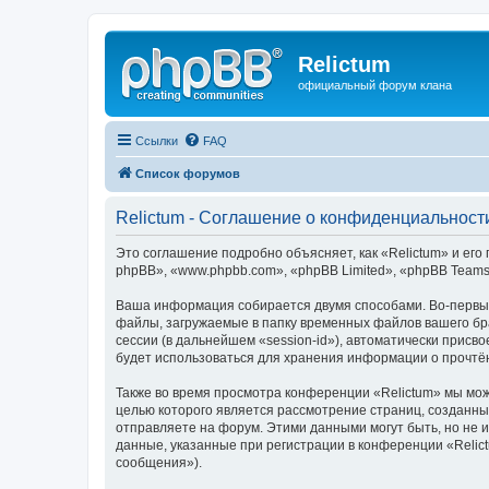
Relictum
официальный форум клана
Ссылки
FAQ
Список форумов
Relictum - Соглашение о конфиденциальност
Это соглашение подробно объясняет, как «Relictum» и его 
phpBB», «www.phpbb.com», «phpBB Limited», «phpBB Team
Ваша информация собирается двумя способами. Во-первых
файлы, загружаемые в папку временных файлов вашего бра
сессии (в дальнейшем «session-id»), автоматически прис
будет использоваться для хранения информации о прочтё
Также во время просмотра конференции «Relictum» мы мож
целью которого является рассмотрение страниц, создан
отправляете на форум. Этими данными могут быть, но не
данные, указанные при регистрации в конференции «Relic
сообщения»).