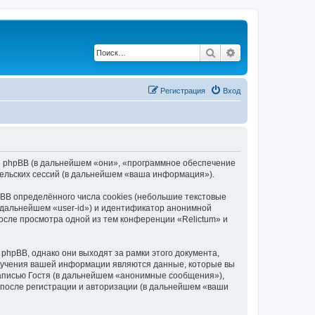
Поиск
Расширенный по
Регистрация
Вход
») и phpBB (в дальнейшем «они», «программное обеспечение
ельских сессий (в дальнейшем «ваша информация»).
BB определённого числа cookies (небольшие текстовые
 дальнейшем «user-id») и идентификатор анонимной
после просмотра одной из тем конференции «Relictum» и
hpBB, однако они выходят за рамки этого документа,
лучения вашей информации являются данные, которые вы
аписью Гостя (в дальнейшем «анонимные сообщения»),
 после регистрации и авторизации (в дальнейшем «ваши