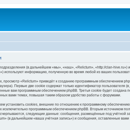
и
подразделения (в дальнейшем «мы», «наш», «Relictum», «http://clan-hive.ru
s») используют информацию, полученную во время любой из ваших пользоват
, просмотр «Relictum» приведёт к созданию программным обеспечением php
узера). Первые две cookie содержат только идентификатор пользователя (в
военные вам программным обеспечением phpBB. Третья cookie будет создана 
нных вами темах, повышая таким образом удобство работы с форумами.
ем установить cookies, внешние по отношению к программному обеспечению p
ных исключительно программным обеспечением phpBB. Вторым источником по
 исчерпываются, следующие данные: сообщения, размещённые под учётной з
tum» (в дальнейшем «ваша учётная запись») и сообщения, оставленные вами