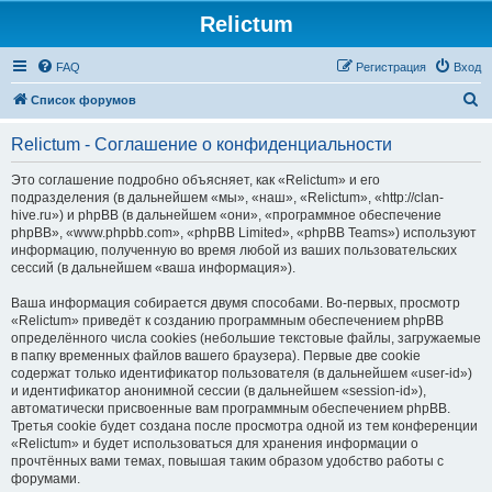
Relictum
FAQ
Регистрация
Вход
П
Список форумов
о
Relictum - Соглашение о конфиденциальности
и
с
Это соглашение подробно объясняет, как «Relictum» и его
подразделения (в дальнейшем «мы», «наш», «Relictum», «http://clan-
к
hive.ru») и phpBB (в дальнейшем «они», «программное обеспечение
phpBB», «www.phpbb.com», «phpBB Limited», «phpBB Teams») используют
информацию, полученную во время любой из ваших пользовательских
сессий (в дальнейшем «ваша информация»).
Ваша информация собирается двумя способами. Во-первых, просмотр
«Relictum» приведёт к созданию программным обеспечением phpBB
определённого числа cookies (небольшие текстовые файлы, загружаемые
в папку временных файлов вашего браузера). Первые две cookie
содержат только идентификатор пользователя (в дальнейшем «user-id»)
и идентификатор анонимной сессии (в дальнейшем «session-id»),
автоматически присвоенные вам программным обеспечением phpBB.
Третья cookie будет создана после просмотра одной из тем конференции
«Relictum» и будет использоваться для хранения информации о
прочтённых вами темах, повышая таким образом удобство работы с
форумами.