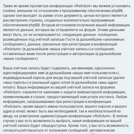
Также во время просмотра конференции «Relictum» мы можем установить
cookies, внешние по отношению к программному обеспечению phpBB,
однако они выходят за рамки этого документа, целью которого является
рассмотрение страниц, созданных исключительно программным
обеспечением phpBB. Вторым источником получения вашей информации
являются данные, которые вы отправляете на форум. Этими данными
могут быть, но не исчерпываются, следующие данные: сообщения,
размещённые под учётной записью Гостя (в дальнейшем «анонимные
сообщения»), данные, указанные при регистрации в конференции
«Relictum» (в дальнейшем «ваша учётная запись») и сообщения,
оставленные вами после регистрации и авторизации (в дальнейшем
«ваши сообщения»).
Ваша учётная запись будет содержать, как минимум, однозначно
идентифицируемое имя (в дальнейшем «ваше имя пользователя»),
индивидуальный пароль для входа под вашей учётной записью (далее
«ваш пароль») и реальный адрес email (в дальнейшем «ваш адрес
email»). Ваша информация из вашей учётной записи на форумах
«Relictum» охраняется законами о защите компьютерной информации,
применяемыми в стране, предоставляющей нам услуги хостинга. Любая
информация, запрашиваемая при регистрации в конференции
«Relictum», кроме вашего имени пользователя, вашего пароля и вашего
адреса email, может быть как необходимой, так и необязательной ко
вводу, на усмотрение администрации конференции «Relictum». В любом
случае у вас есть возможность выбрать, какая информация из вашей
учётной записи будет общедоступна. Кроме того, у вас есть возможность
согласиться/отказаться от получения сообщений, автоматически