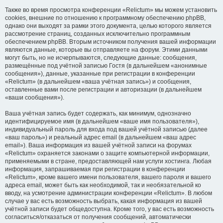
Также во время просмотра конференции «Relictum» мы можем установить
cookies, внешние по отношению к программному обеспечению phpBB,
однако они выходят за рамки этого документа, целью которого является
рассмотрение страниц, созданных исключительно программным
обеспечением phpBB. Вторым источником получения вашей информации
являются данные, которые вы отправляете на форум. Этими данными
могут быть, но не исчерпываются, следующие данные: сообщения,
размещённые под учётной записью Гостя (в дальнейшем «анонимные
сообщения»), данные, указанные при регистрации в конференции
«Relictum» (в дальнейшем «ваша учётная запись») и сообщения,
оставленные вами после регистрации и авторизации (в дальнейшем
«ваши сообщения»).
Ваша учётная запись будет содержать, как минимум, однозначно
идентифицируемое имя (в дальнейшем «ваше имя пользователя»),
индивидуальный пароль для входа под вашей учётной записью (далее
«ваш пароль») и реальный адрес email (в дальнейшем «ваш адрес
email»). Ваша информация из вашей учётной записи на форумах
«Relictum» охраняется законами о защите компьютерной информации,
применяемыми в стране, предоставляющей нам услуги хостинга. Любая
информация, запрашиваемая при регистрации в конференции
«Relictum», кроме вашего имени пользователя, вашего пароля и вашего
адреса email, может быть как необходимой, так и необязательной ко
вводу, на усмотрение администрации конференции «Relictum». В любом
случае у вас есть возможность выбрать, какая информация из вашей
учётной записи будет общедоступна. Кроме того, у вас есть возможность
согласиться/отказаться от получения сообщений, автоматически