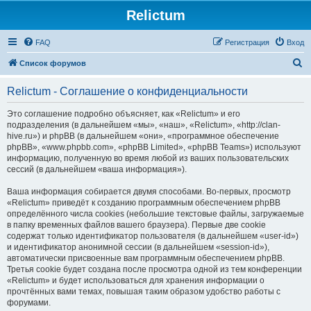
Relictum
FAQ
Регистрация
Вход
П
Список форумов
о
Relictum - Соглашение о конфиденциальности
и
с
Это соглашение подробно объясняет, как «Relictum» и его
подразделения (в дальнейшем «мы», «наш», «Relictum», «http://clan-
к
hive.ru») и phpBB (в дальнейшем «они», «программное обеспечение
phpBB», «www.phpbb.com», «phpBB Limited», «phpBB Teams») используют
информацию, полученную во время любой из ваших пользовательских
сессий (в дальнейшем «ваша информация»).
Ваша информация собирается двумя способами. Во-первых, просмотр
«Relictum» приведёт к созданию программным обеспечением phpBB
определённого числа cookies (небольшие текстовые файлы, загружаемые
в папку временных файлов вашего браузера). Первые две cookie
содержат только идентификатор пользователя (в дальнейшем «user-id»)
и идентификатор анонимной сессии (в дальнейшем «session-id»),
автоматически присвоенные вам программным обеспечением phpBB.
Третья cookie будет создана после просмотра одной из тем конференции
«Relictum» и будет использоваться для хранения информации о
прочтённых вами темах, повышая таким образом удобство работы с
форумами.