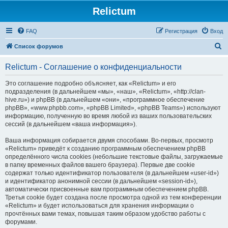
Relictum
FAQ
Регистрация
Вход
П
Список форумов
о
Relictum - Соглашение о конфиденциальности
и
с
Это соглашение подробно объясняет, как «Relictum» и его
подразделения (в дальнейшем «мы», «наш», «Relictum», «http://clan-
к
hive.ru») и phpBB (в дальнейшем «они», «программное обеспечение
phpBB», «www.phpbb.com», «phpBB Limited», «phpBB Teams») используют
информацию, полученную во время любой из ваших пользовательских
сессий (в дальнейшем «ваша информация»).
Ваша информация собирается двумя способами. Во-первых, просмотр
«Relictum» приведёт к созданию программным обеспечением phpBB
определённого числа cookies (небольшие текстовые файлы, загружаемые
в папку временных файлов вашего браузера). Первые две cookie
содержат только идентификатор пользователя (в дальнейшем «user-id»)
и идентификатор анонимной сессии (в дальнейшем «session-id»),
автоматически присвоенные вам программным обеспечением phpBB.
Третья cookie будет создана после просмотра одной из тем конференции
«Relictum» и будет использоваться для хранения информации о
прочтённых вами темах, повышая таким образом удобство работы с
форумами.