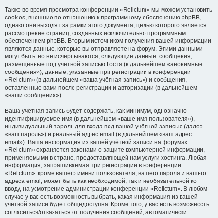
Также во время просмотра конференции «Relictum» мы можем установить
cookies, внешние по отношению к программному обеспечению phpBB,
однако они выходят за рамки этого документа, целью которого является
рассмотрение страниц, созданных исключительно программным
обеспечением phpBB. Вторым источником получения вашей информации
являются данные, которые вы отправляете на форум. Этими данными
могут быть, но не исчерпываются, следующие данные: сообщения,
размещённые под учётной записью Гостя (в дальнейшем «анонимные
сообщения»), данные, указанные при регистрации в конференции
«Relictum» (в дальнейшем «ваша учётная запись») и сообщения,
оставленные вами после регистрации и авторизации (в дальнейшем
«ваши сообщения»).
Ваша учётная запись будет содержать, как минимум, однозначно
идентифицируемое имя (в дальнейшем «ваше имя пользователя»),
индивидуальный пароль для входа под вашей учётной записью (далее
«ваш пароль») и реальный адрес email (в дальнейшем «ваш адрес
email»). Ваша информация из вашей учётной записи на форумах
«Relictum» охраняется законами о защите компьютерной информации,
применяемыми в стране, предоставляющей нам услуги хостинга. Любая
информация, запрашиваемая при регистрации в конференции
«Relictum», кроме вашего имени пользователя, вашего пароля и вашего
адреса email, может быть как необходимой, так и необязательной ко
вводу, на усмотрение администрации конференции «Relictum». В любом
случае у вас есть возможность выбрать, какая информация из вашей
учётной записи будет общедоступна. Кроме того, у вас есть возможность
согласиться/отказаться от получения сообщений, автоматически