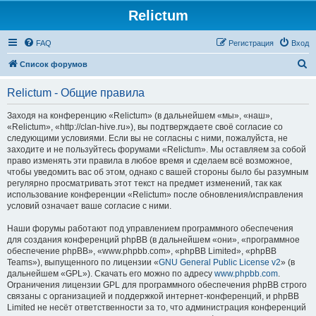
Relictum
FAQ
Регистрация
Вход
П
Список форумов
о
Relictum - Общие правила
и
с
Заходя на конференцию «Relictum» (в дальнейшем «мы», «наш»,
«Relictum», «http://clan-hive.ru»), вы подтверждаете своё согласие со
к
следующими условиями. Если вы не согласны с ними, пожалуйста, не
заходите и не пользуйтесь форумами «Relictum». Мы оставляем за собой
право изменять эти правила в любое время и сделаем всё возможное,
чтобы уведомить вас об этом, однако с вашей стороны было бы разумным
регулярно просматривать этот текст на предмет изменений, так как
использование конференции «Relictum» после обновления/исправления
условий означает ваше согласие с ними.
Наши форумы работают под управлением программного обеспечения
для создания конференций phpBB (в дальнейшем «они», «программное
обеспечение phpBB», «www.phpbb.com», «phpBB Limited», «phpBB
Teams»), выпущенного по лицензии «
GNU General Public License v2
» (в
дальнейшем «GPL»). Скачать его можно по адресу
www.phpbb.com
.
Ограничения лицензии GPL для программного обеспечения phpBB строго
связаны с организацией и поддержкой интернет-конференций, и phpBB
Limited не несёт ответственности за то, что администрация конференций