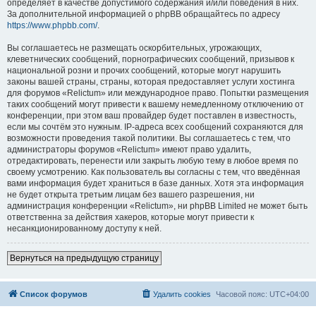
определяет в качестве допустимого содержания и/или поведения в них.
За дополнительной информацией о phpBB обращайтесь по адресу
https://www.phpbb.com/
.
Вы соглашаетесь не размещать оскорбительных, угрожающих,
клеветнических сообщений, порнографических сообщений, призывов к
национальной розни и прочих сообщений, которые могут нарушить
законы вашей страны, страны, которая предоставляет услуги хостинга
для форумов «Relictum» или международное право. Попытки размещения
таких сообщений могут привести к вашему немедленному отключению от
конференции, при этом ваш провайдер будет поставлен в известность,
если мы сочтём это нужным. IP-адреса всех сообщений сохраняются для
возможности проведения такой политики. Вы соглашаетесь с тем, что
администраторы форумов «Relictum» имеют право удалить,
отредактировать, перенести или закрыть любую тему в любое время по
своему усмотрению. Как пользователь вы согласны с тем, что введённая
вами информация будет храниться в базе данных. Хотя эта информация
не будет открыта третьим лицам без вашего разрешения, ни
администрация конференции «Relictum», ни phpBB Limited не может быть
ответственна за действия хакеров, которые могут привести к
несанкционированному доступу к ней.
Вернуться на предыдущую страницу
Список форумов
Удалить cookies
Часовой пояс:
UTC+04:00