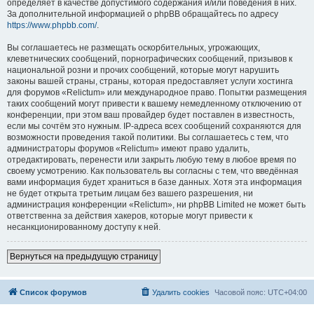
определяет в качестве допустимого содержания и/или поведения в них.
За дополнительной информацией о phpBB обращайтесь по адресу
https://www.phpbb.com/
.
Вы соглашаетесь не размещать оскорбительных, угрожающих,
клеветнических сообщений, порнографических сообщений, призывов к
национальной розни и прочих сообщений, которые могут нарушить
законы вашей страны, страны, которая предоставляет услуги хостинга
для форумов «Relictum» или международное право. Попытки размещения
таких сообщений могут привести к вашему немедленному отключению от
конференции, при этом ваш провайдер будет поставлен в известность,
если мы сочтём это нужным. IP-адреса всех сообщений сохраняются для
возможности проведения такой политики. Вы соглашаетесь с тем, что
администраторы форумов «Relictum» имеют право удалить,
отредактировать, перенести или закрыть любую тему в любое время по
своему усмотрению. Как пользователь вы согласны с тем, что введённая
вами информация будет храниться в базе данных. Хотя эта информация
не будет открыта третьим лицам без вашего разрешения, ни
администрация конференции «Relictum», ни phpBB Limited не может быть
ответственна за действия хакеров, которые могут привести к
несанкционированному доступу к ней.
Вернуться на предыдущую страницу
Список форумов
Удалить cookies
Часовой пояс:
UTC+04:00