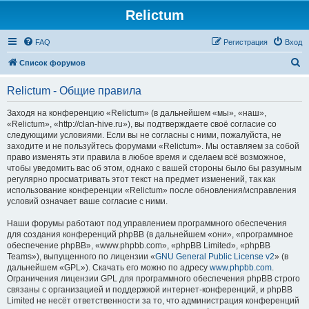
Relictum
FAQ
Регистрация
Вход
П
Список форумов
о
Relictum - Общие правила
и
с
Заходя на конференцию «Relictum» (в дальнейшем «мы», «наш»,
«Relictum», «http://clan-hive.ru»), вы подтверждаете своё согласие со
к
следующими условиями. Если вы не согласны с ними, пожалуйста, не
заходите и не пользуйтесь форумами «Relictum». Мы оставляем за собой
право изменять эти правила в любое время и сделаем всё возможное,
чтобы уведомить вас об этом, однако с вашей стороны было бы разумным
регулярно просматривать этот текст на предмет изменений, так как
использование конференции «Relictum» после обновления/исправления
условий означает ваше согласие с ними.
Наши форумы работают под управлением программного обеспечения
для создания конференций phpBB (в дальнейшем «они», «программное
обеспечение phpBB», «www.phpbb.com», «phpBB Limited», «phpBB
Teams»), выпущенного по лицензии «
GNU General Public License v2
» (в
дальнейшем «GPL»). Скачать его можно по адресу
www.phpbb.com
.
Ограничения лицензии GPL для программного обеспечения phpBB строго
связаны с организацией и поддержкой интернет-конференций, и phpBB
Limited не несёт ответственности за то, что администрация конференций