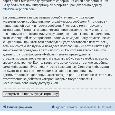
определяет в качестве допустимого содержания и/или поведения в них.
За дополнительной информацией о phpBB обращайтесь по адресу
https://www.phpbb.com/
.
Вы соглашаетесь не размещать оскорбительных, угрожающих,
клеветнических сообщений, порнографических сообщений, призывов к
национальной розни и прочих сообщений, которые могут нарушить
законы вашей страны, страны, которая предоставляет услуги хостинга
для форумов «Relictum» или международное право. Попытки размещения
таких сообщений могут привести к вашему немедленному отключению от
конференции, при этом ваш провайдер будет поставлен в известность,
если мы сочтём это нужным. IP-адреса всех сообщений сохраняются для
возможности проведения такой политики. Вы соглашаетесь с тем, что
администраторы форумов «Relictum» имеют право удалить,
отредактировать, перенести или закрыть любую тему в любое время по
своему усмотрению. Как пользователь вы согласны с тем, что введённая
вами информация будет храниться в базе данных. Хотя эта информация
не будет открыта третьим лицам без вашего разрешения, ни
администрация конференции «Relictum», ни phpBB Limited не может быть
ответственна за действия хакеров, которые могут привести к
несанкционированному доступу к ней.
Вернуться на предыдущую страницу
Список форумов
Удалить cookies
Часовой пояс:
UTC+04:00