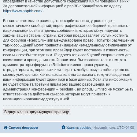
определяет в качестве допустимого содержания и/или поведения в них.
За дополнительной информацией о phpBB обращайтесь по адресу
https://www.phpbb.com/
.
Вы соглашаетесь не размещать оскорбительных, угрожающих,
клеветнических сообщений, порнографических сообщений, призывов к
национальной розни и прочих сообщений, которые могут нарушить
законы вашей страны, страны, которая предоставляет услуги хостинга
для форумов «Relictum» или международное право. Попытки размещения
таких сообщений могут привести к вашему немедленному отключению от
конференции, при этом ваш провайдер будет поставлен в известность,
если мы сочтём это нужным. IP-адреса всех сообщений сохраняются для
возможности проведения такой политики. Вы соглашаетесь с тем, что
администраторы форумов «Relictum» имеют право удалить,
отредактировать, перенести или закрыть любую тему в любое время по
своему усмотрению. Как пользователь вы согласны с тем, что введённая
вами информация будет храниться в базе данных. Хотя эта информация
не будет открыта третьим лицам без вашего разрешения, ни
администрация конференции «Relictum», ни phpBB Limited не может быть
ответственна за действия хакеров, которые могут привести к
несанкционированному доступу к ней.
Вернуться на предыдущую страницу
Список форумов
Удалить cookies
Часовой пояс:
UTC+04:00