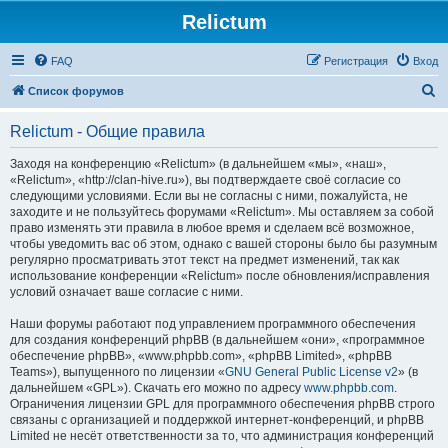
Relictum
FAQ
Регистрация
Вход
П
Список форумов
о
Relictum - Общие правила
и
с
Заходя на конференцию «Relictum» (в дальнейшем «мы», «наш»,
«Relictum», «http://clan-hive.ru»), вы подтверждаете своё согласие со
к
следующими условиями. Если вы не согласны с ними, пожалуйста, не
заходите и не пользуйтесь форумами «Relictum». Мы оставляем за собой
право изменять эти правила в любое время и сделаем всё возможное,
чтобы уведомить вас об этом, однако с вашей стороны было бы разумным
регулярно просматривать этот текст на предмет изменений, так как
использование конференции «Relictum» после обновления/исправления
условий означает ваше согласие с ними.
Наши форумы работают под управлением программного обеспечения
для создания конференций phpBB (в дальнейшем «они», «программное
обеспечение phpBB», «www.phpbb.com», «phpBB Limited», «phpBB
Teams»), выпущенного по лицензии «
GNU General Public License v2
» (в
дальнейшем «GPL»). Скачать его можно по адресу
www.phpbb.com
.
Ограничения лицензии GPL для программного обеспечения phpBB строго
связаны с организацией и поддержкой интернет-конференций, и phpBB
Limited не несёт ответственности за то, что администрация конференций