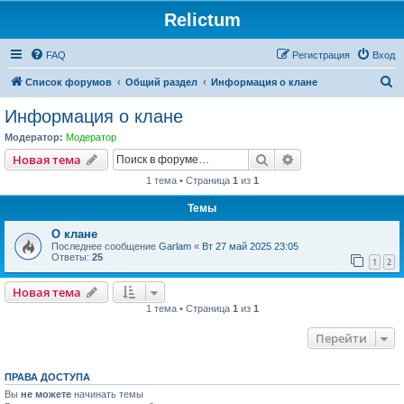
Relictum
FAQ
Регистрация
Вход
П
Список форумов
Общий раздел
Информация о клане
о
Информация о клане
и
Модератор:
Модератор
с
Поиск
Расширенный пои
Новая тема
к
1 тема • Страница
1
из
1
Темы
О клане
Последнее сообщение
Garlam
«
Вт 27 май 2025 23:05
Ответы:
25
1
2
Новая тема
1 тема • Страница
1
из
1
Перейти
ПРАВА ДОСТУПА
Вы
не можете
начинать темы