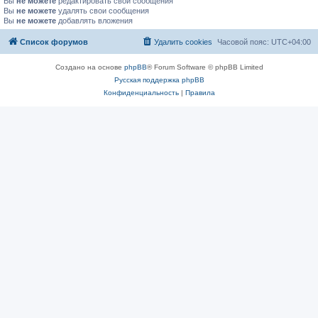
Вы
не можете
редактировать свои сообщения
Вы
не можете
удалять свои сообщения
Вы
не можете
добавлять вложения
Список форумов
Удалить cookies
Часовой пояс:
UTC+04:00
Создано на основе
phpBB
® Forum Software © phpBB Limited
Русская поддержка phpBB
Конфиденциальность
|
Правила