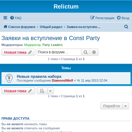
Relictum
FAQ
Регистрация
Вход
П
Список форумов
Общий раздел
Заявки на вступление в Const Party
о
Заявки на вступление в Const Party
и
Модераторы:
Модератор
,
Party Leaders
с
Поиск
Расширенный пои
Новая тема
к
1 тема • Страница
1
из
1
Темы
Новые правила набора
Последнее сообщение
DiamondWolf
«
Чт 11 апр 2013 22:04
Новая тема
1 тема • Страница
1
из
1
Перейти
ПРАВА ДОСТУПА
Вы
не можете
начинать темы
Вы
не можете
отвечать на сообщения