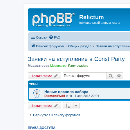
Relictum
официальный форум клана
Ссылки
FAQ
Список форумов
Общий раздел
Заявки на вступление
Заявки на вступление в Const Party
Модераторы:
Модератор
,
Party Leaders
Поиск
Рас
Новая тема
ТЕМЫ
Новые правила набора
DiamondWolf
» Чт 11 апр 2013 22:04
Новая тема
Вернуться к списку форумов
ПРАВА ДОСТУПА