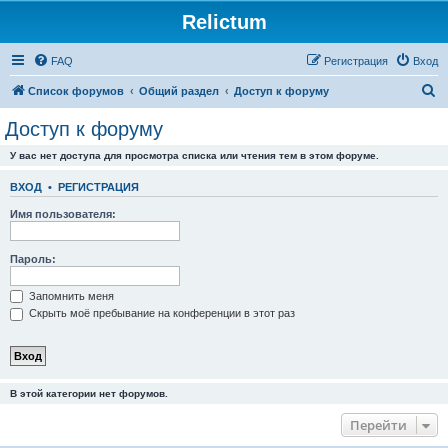
Relictum
FAQ
Регистрация
Вход
П
Список форумов
Общий раздел
Доступ к форуму
о
Доступ к форуму
и
У вас нет доступа для просмотра списка или чтения тем в этом форуме.
с
к
ВХОД
•
РЕГИСТРАЦИЯ
Имя пользователя:
Пароль:
Запомнить меня
Скрыть моё пребывание на конференции в этот раз
В этой категории нет форумов.
Перейти