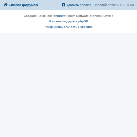
Список форумов
Удалить cookies
Часовой пояс:
UTC+04:00
Создано на основе
phpBB
® Forum Software © phpBB Limited
Русская поддержка phpBB
Конфиденциальность
|
Правила