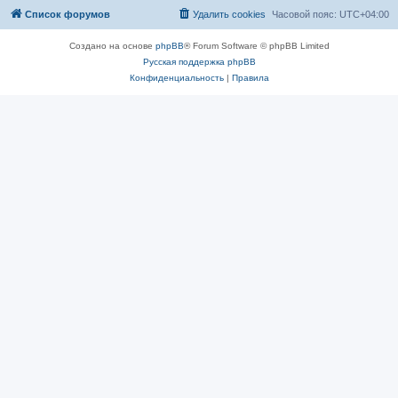
Список форумов
Удалить cookies
Часовой пояс:
UTC+04:00
Создано на основе
phpBB
® Forum Software © phpBB Limited
Русская поддержка phpBB
Конфиденциальность
|
Правила