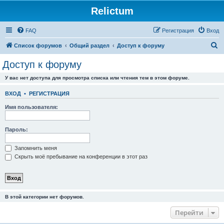
Relictum
FAQ
Регистрация
Вход
П
Список форумов
Общий раздел
Доступ к форуму
о
Доступ к форуму
и
У вас нет доступа для просмотра списка или чтения тем в этом форуме.
с
к
ВХОД
•
РЕГИСТРАЦИЯ
Имя пользователя:
Пароль:
Запомнить меня
Скрыть моё пребывание на конференции в этот раз
В этой категории нет форумов.
Перейти