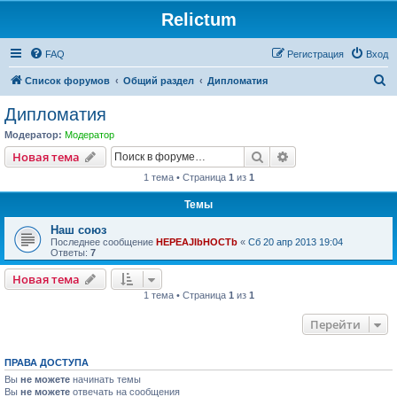
Relictum
FAQ
Регистрация
Вход
П
Список форумов
Общий раздел
Дипломатия
о
Дипломатия
и
Модератор:
Модератор
с
Поиск
Расширенный пои
Новая тема
к
1 тема • Страница
1
из
1
Темы
Наш союз
Последнее сообщение
HEPEAJIbHOCTb
«
Сб 20 апр 2013 19:04
Ответы:
7
Новая тема
1 тема • Страница
1
из
1
Перейти
ПРАВА ДОСТУПА
Вы
не можете
начинать темы
Вы
не можете
отвечать на сообщения