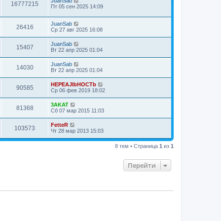
JuanSab
16777215
Пт 05 сен 2025 14:09
JuanSab
26416
Ср 27 авг 2025 16:08
JuanSab
15407
Вт 22 апр 2025 01:04
JuanSab
14030
Вт 22 апр 2025 01:04
HEPEAJIbHOCTb
90585
Ср 06 фев 2019 18:02
3AKAT
81368
Сб 07 мар 2015 11:03
FetteR
103573
Чт 28 мар 2013 15:03
8 тем • Страница
1
из
1
Перейти