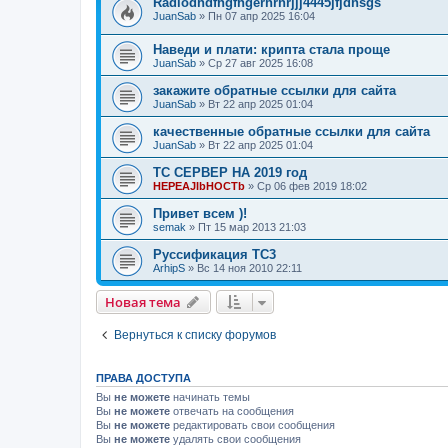
Radiodhdfhgfhgerhrhrjjj4445jfjdhsgs
JuanSab
» Пн 07 апр 2025 16:04
Наведи и плати: крипта стала проще
JuanSab
» Ср 27 авг 2025 16:08
закажите обратные ссылки для сайта
JuanSab
» Вт 22 апр 2025 01:04
качественные обратные ссылки для сайта
JuanSab
» Вт 22 апр 2025 01:04
ТС СЕРВЕР НА 2019 год
HEPEAJIbHOCTb
» Ср 06 фев 2019 18:02
Привет всем )!
semak
» Пт 15 мар 2013 21:03
Руссификация ТС3
ArhipS
» Вс 14 ноя 2010 22:11
Новая тема
Вернуться к списку форумов
ПРАВА ДОСТУПА
Вы
не можете
начинать темы
Вы
не можете
отвечать на сообщения
Вы
не можете
редактировать свои сообщения
Вы
не можете
удалять свои сообщения