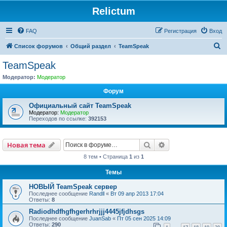
Relictum
FAQ
Регистрация
Вход
П
Список форумов
Общий раздел
TeamSpeak
о
TeamSpeak
и
Модератор:
Модератор
с
Форум
к
Официальный сайт TeamSpeak
Модератор:
Модератор
Переходов по ссылке:
392153
Поиск
Расширенный пои
Новая тема
8 тем • Страница
1
из
1
Темы
НОВЫЙ TeamSpeak сервер
Последнее сообщение
Randll
«
Вт 09 апр 2013 17:04
Ответы:
8
Radiodhdfhgfhgerhrhrjjj4445jfjdhsgs
Последнее сообщение
JuanSab
«
Пт 05 сен 2025 14:09
Ответы:
290