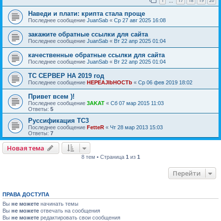
1
17
18
19
20
…
Наведи и плати: крипта стала проще
Последнее сообщение
JuanSab
«
Ср 27 авг 2025 16:08
закажите обратные ссылки для сайта
Последнее сообщение
JuanSab
«
Вт 22 апр 2025 01:04
качественные обратные ссылки для сайта
Последнее сообщение
JuanSab
«
Вт 22 апр 2025 01:04
ТС СЕРВЕР НА 2019 год
Последнее сообщение
HEPEAJIbHOCTb
«
Ср 06 фев 2019 18:02
Привет всем )!
Последнее сообщение
3AKAT
«
Сб 07 мар 2015 11:03
Ответы:
5
Руссификация ТС3
Последнее сообщение
FetteR
«
Чт 28 мар 2013 15:03
Ответы:
7
Новая тема
8 тем • Страница
1
из
1
Перейти
ПРАВА ДОСТУПА
Вы
не можете
начинать темы
Вы
не можете
отвечать на сообщения
Вы
не можете
редактировать свои сообщения