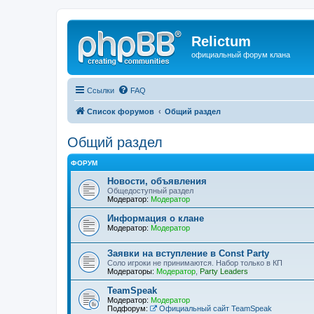
Relictum
официальный форум клана
Ссылки
FAQ
Список форумов
Общий раздел
Общий раздел
ФОРУМ
Новости, объявления
Общедоступный раздел
Модератор:
Модератор
Информация о клане
Модератор:
Модератор
Заявки на вступление в Const Party
Соло игроки не принимаются. Набор только в КП
Модераторы:
Модератор
,
Party Leaders
TeamSpeak
Модератор:
Модератор
Подфорум:
Официальный сайт TeamSpeak