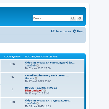
Поиск
Расширенный по
Регистрация
Вход
СООБЩЕНИЯ
ПОСЛЕДНЕЕ СООБЩЕНИЕ
Обратные ссылки с помощью GSA…
326
П
JuanSab
е
Вт 02 сен 2025 17:09
р
е
canadian pharmacy emla cream …
26
й
П
Garlam
т
е
Вт 27 май 2025 23:05
и
р
к
е
Новые правила набора
п
1
й
П
DiamondWolf
о
т
е
Чт 11 апр 2013 22:04
с
и
р
л
к
е
е
Обратные ссылки. индексация с…
п
318
й
д
П
JuanSab
о
т
н
е
Пт 05 сен 2025 14:09
с
и
е
р