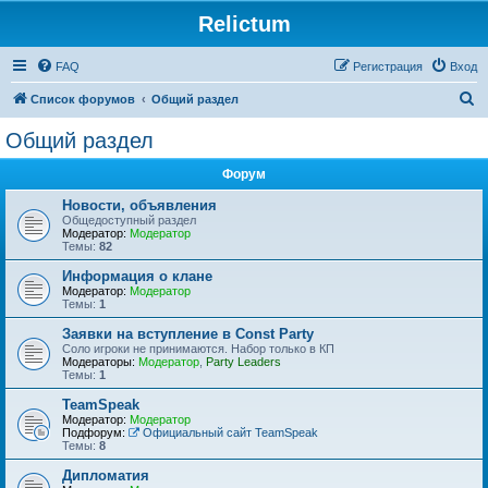
Relictum
FAQ
Регистрация
Вход
П
Список форумов
Общий раздел
о
Общий раздел
и
Форум
с
к
Новости, объявления
Общедоступный раздел
Модератор:
Модератор
Темы:
82
Информация о клане
Модератор:
Модератор
Темы:
1
Заявки на вступление в Const Party
Соло игроки не принимаются. Набор только в КП
Модераторы:
Модератор
,
Party Leaders
Темы:
1
TeamSpeak
Модератор:
Модератор
Подфорум:
Официальный сайт TeamSpeak
Темы:
8
Дипломатия