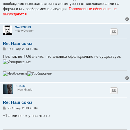
е
необходимо выложить скрин с логом урона от соклана/соалли на
н
форум и мы разберемся в ситуации.
Голословные обвинения не
и
е
обсуждаются
Sml220573
=New Grade=
Re: Наш союз
С
Чт 18 апр 2013 19:04
о
о
Нет, так нет! Объявите, что альянса оффициально не существует.
б
щ
е
н
и
е
KuKeR
=New Grade=
Re: Наш союз
С
Чт 18 апр 2013 23:04
о
о
+1 алли не ок у нас что то
б
щ
е
н