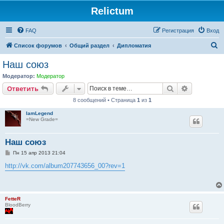
Relictum
FAQ
Регистрация
Вход
П
Список форумов
Общий раздел
Дипломатия
о
Наш союз
и
Модератор:
Модератор
с
Поиск
Расширен
Ответить
к
8 сообщений • Страница
1
из
1
IamLegend
=New Grade=
Наш союз
С
Пн 15 апр 2013 21:04
о
о
http://vk.com/album207743656_00?rev=1
б
щ
е
н
и
FetteR
е
BloodBerry