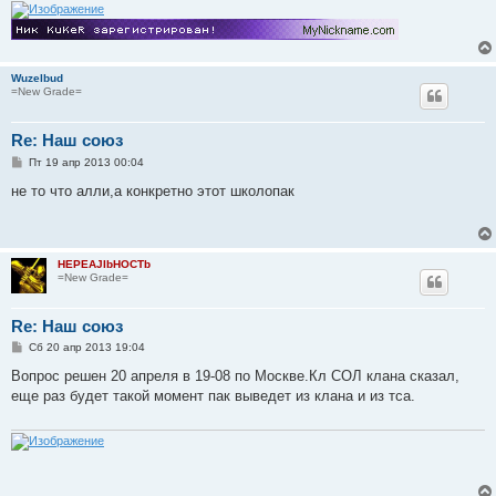
и
е
Wuzelbud
=New Grade=
Re: Наш союз
С
Пт 19 апр 2013 00:04
о
о
не то что алли,а конкретно этот школопак
б
щ
е
н
и
HEPEAJIbHOCTb
е
=New Grade=
Re: Наш союз
С
Сб 20 апр 2013 19:04
о
о
Вопрос решен 20 апреля в 19-08 по Москве.Кл СОЛ клана сказал,
б
еще раз будет такой момент пак выведет из клана и из тса.
щ
е
н
и
е