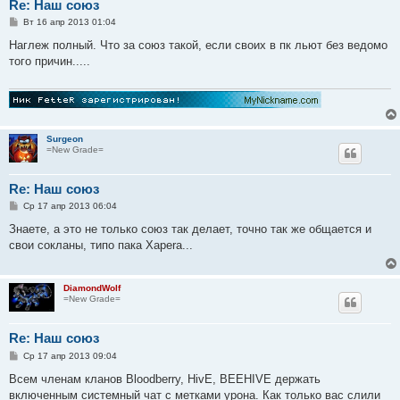
Re: Наш союз
С
Вт 16 апр 2013 01:04
о
о
Наглеж полный. Что за союз такой, если своих в пк льют без ведомо
б
того причин.....
щ
е
н
и
е
Surgeon
=New Grade=
Re: Наш союз
С
Ср 17 апр 2013 06:04
о
о
Знаете, а это не только союз так делает, точно так же общается и
б
свои сокланы, типо пака Xapera...
щ
е
н
и
DiamondWolf
е
=New Grade=
Re: Наш союз
С
Ср 17 апр 2013 09:04
о
о
Всем членам кланов Bloodberry, HivE, BEEHIVE держать
б
включенным системный чат с метками урона. Как только вас слили
щ