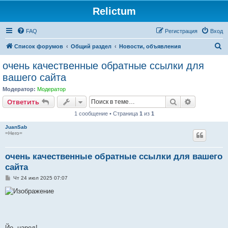
Relictum
FAQ
Регистрация
Вход
П
Список форумов
Общий раздел
Новости, объявления
о
очень качественные обратные ссылки для
и
вашего сайта
с
Модератор:
Модератор
к
Поиск
Расширен
Ответить
1 сообщение • Страница
1
из
1
JuanSab
=Hero=
очень качественные обратные ссылки для вашего
сайта
С
Чт 24 июл 2025 07:07
о
о
б
щ
е
н
и
е
Йо, народ!