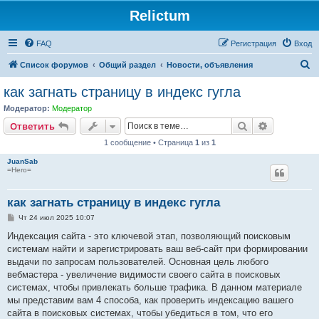
Relictum
FAQ
Регистрация
Вход
П
Список форумов
Общий раздел
Новости, объявления
о
как загнать страницу в индекс гугла
и
Модератор:
Модератор
с
Поиск
Расширен
Ответить
к
1 сообщение • Страница
1
из
1
JuanSab
=Hero=
как загнать страницу в индекс гугла
С
Чт 24 июл 2025 10:07
о
о
Индексация сайта - это ключевой этап, позволяющий поисковым
б
системам найти и зарегистрировать ваш веб-сайт при формировании
щ
е
выдачи по запросам пользователей. Основная цель любого
н
вебмастера - увеличение видимости своего сайта в поисковых
и
е
системах, чтобы привлекать больше трафика. В данном материале
мы представим вам 4 способа, как проверить индексацию вашего
сайта в поисковых системах, чтобы убедиться в том, что его