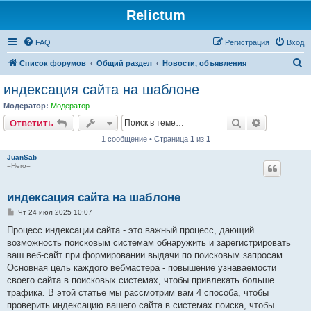
Relictum
FAQ
Регистрация
Вход
П
Список форумов
Общий раздел
Новости, объявления
о
индексация сайта на шаблоне
и
Модератор:
Модератор
с
Поиск
Расширен
Ответить
к
1 сообщение • Страница
1
из
1
JuanSab
=Hero=
индексация сайта на шаблоне
С
Чт 24 июл 2025 10:07
о
о
Процесс индексации сайта - это важный процесс, дающий
б
возможность поисковым системам обнаружить и зарегистрировать
щ
е
ваш веб-сайт при формировании выдачи по поисковым запросам.
н
Основная цель каждого вебмастера - повышение узнаваемости
и
е
своего сайта в поисковых системах, чтобы привлекать больше
трафика. В этой статье мы рассмотрим вам 4 способа, чтобы
проверить индексацию вашего сайта в системах поиска, чтобы