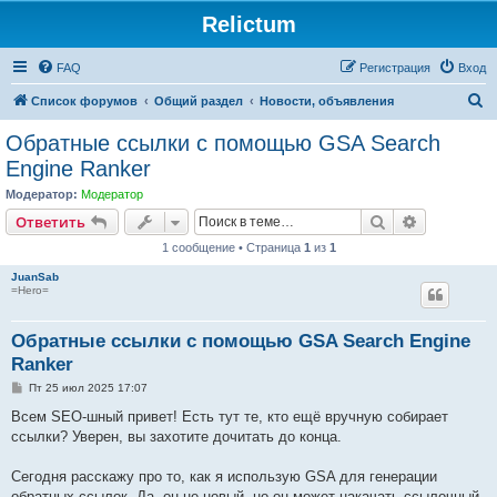
Relictum
FAQ
Регистрация
Вход
П
Список форумов
Общий раздел
Новости, объявления
о
Обратные ссылки с помощью GSA Search
и
Engine Ranker
с
Модератор:
Модератор
к
Поиск
Расширен
Ответить
1 сообщение • Страница
1
из
1
JuanSab
=Hero=
Обратные ссылки с помощью GSA Search Engine
Ranker
С
Пт 25 июл 2025 17:07
о
о
Всем SEO-шный привет! Есть тут те, кто ещё вручную собирает
б
ссылки? Уверен, вы захотите дочитать до конца.
щ
е
н
Сегодня расскажу про то, как я использую GSA для генерации
и
е
обратных ссылок. Да, он не новый, но он может накачать ссылочный