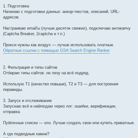
1. Подготовка
Начинаю с подготовки данных: анкор-текстов, описаний, URL-
адресов.
Настраиваю email'ы (лучше десяток свежих), подключаю антикапчу
(Captcha Breaker, 2captcha и т.п.)
Прокси нужны как воздух — лучше использовать платные.
Обратные ссылки с помощью GSA Search Engine Ranker
2. Фильтрация и типы сайтов
Отбираю типы сайтов: не лезу на всё подряд.
Использую T1 (качество повыше), T2 и T3 — для построения
пирамиды.
3. Запуск и отслеживание
Запускаю всё и наблюдаю через лог: ошибки, верификации,
отправка.
Публичные списки — зло. Лучше создать свои или купить приватные.
А где подводные камни?