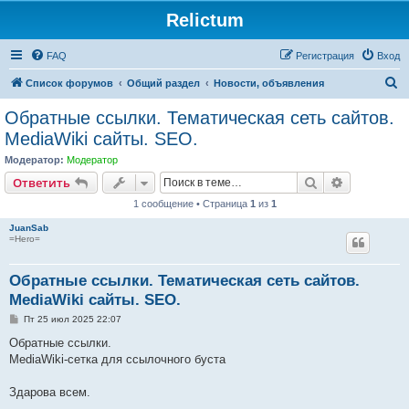
Relictum
FAQ
Регистрация
Вход
П
Список форумов
Общий раздел
Новости, объявления
о
Обратные ссылки. Тематическая сеть сайтов.
и
MediaWiki сайты. SEO.
с
Модератор:
Модератор
к
Поиск
Расширен
Ответить
1 сообщение • Страница
1
из
1
JuanSab
=Hero=
Обратные ссылки. Тематическая сеть сайтов.
MediaWiki сайты. SEO.
С
Пт 25 июл 2025 22:07
о
о
Обратные ссылки.
б
MediaWiki-сетка для ссылочного буста
щ
е
н
Здарова всем.
и
е