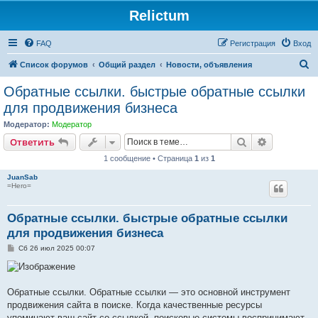
Relictum
FAQ
Регистрация
Вход
П
Список форумов
Общий раздел
Новости, объявления
о
Обратные ссылки. быстрые обратные ссылки
и
для продвижения бизнеса
с
Модератор:
Модератор
к
Поиск
Расширен
Ответить
1 сообщение • Страница
1
из
1
JuanSab
=Hero=
Обратные ссылки. быстрые обратные ссылки
для продвижения бизнеса
С
Сб 26 июл 2025 00:07
о
о
б
щ
е
Обратные ссылки. Обратные ссылки — это основной инструмент
н
продвижения сайта в поиске. Когда качественные ресурсы
и
е
упоминают ваш сайт со ссылкой, поисковые системы воспринимают