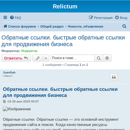
Relictum
FAQ
Регистрация
Вход
П
Список форумов
Общий раздел
Новости, объявления
о
Обратные ссылки. быстрые обратные ссылки
и
для продвижения бизнеса
с
Модератор:
Модератор
к
Поиск
Расширен
Ответить
1 сообщение • Страница
1
из
1
JuanSab
=Hero=
Обратные ссылки. быстрые обратные ссылки
для продвижения бизнеса
С
Сб 26 июл 2025 00:07
о
о
б
щ
е
Обратные ссылки. Обратные ссылки — это основной инструмент
н
продвижения сайта в поиске. Когда качественные ресурсы
и
е
упоминают ваш сайт со ссылкой, поисковые системы воспринимают