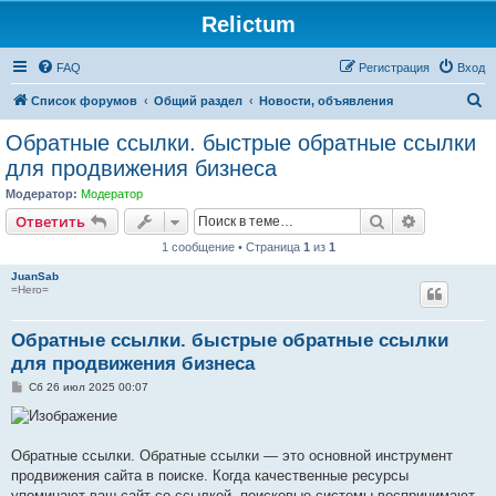
Relictum
FAQ
Регистрация
Вход
П
Список форумов
Общий раздел
Новости, объявления
о
Обратные ссылки. быстрые обратные ссылки
и
для продвижения бизнеса
с
Модератор:
Модератор
к
Поиск
Расширен
Ответить
1 сообщение • Страница
1
из
1
JuanSab
=Hero=
Обратные ссылки. быстрые обратные ссылки
для продвижения бизнеса
С
Сб 26 июл 2025 00:07
о
о
б
щ
е
Обратные ссылки. Обратные ссылки — это основной инструмент
н
продвижения сайта в поиске. Когда качественные ресурсы
и
е
упоминают ваш сайт со ссылкой, поисковые системы воспринимают